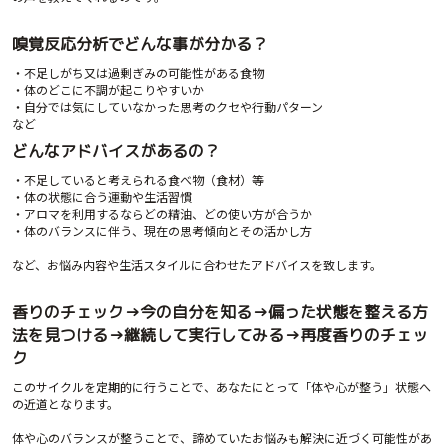
嗅覚反応分析でどんな事が分かる？
・不足しがち又は過剰ぎみの可能性がある食物
・体のどこに不調が起こりやすいか
・自分では気にしていなかった思考のクセや行動パターン
など
どんなアドバイスがあるの？
・不足していると考えられる食べ物（食材）等
・体の状態に合う運動や生活習慣
・アロマを利用するならどの精油、どの使い方が合うか
・体のバランスに伴う、現在の思考傾向とその活かし方
など、お悩み内容や生活スタイルに合わせたアドバイスを致します。
香りのチェック→今の自分を知る→偏った状態を整える方
法を見つける→継続して実行してみる→再度香りのチェッ
ク
このサイクルを定期的に行うことで、あなたにとって「体や心が整う」状態へ
の近道となります。
体や心のバランスが整うことで、諦めていたお悩みも解決に近づく可能性があ